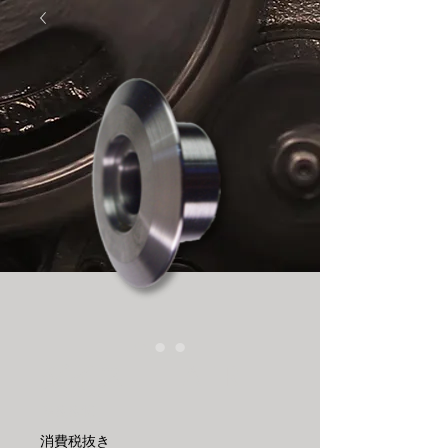
ダイス AT-R
価
￥8,840
格
消費税抜き