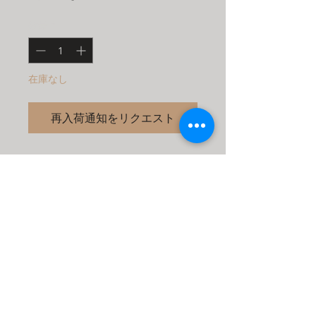
数量
*
在庫なし
再入荷通知をリクエスト
細かい段差や文字、絵等に使用するアー
トダイス　Rウレタンダイスと組み合わ
せてvビードその他
商品情報
段差の幅はスライドシャフトによって
返品・返金ポリシー
任意に変えられます。
■弊社が交換、返品の送料を負担する
商品の配送について