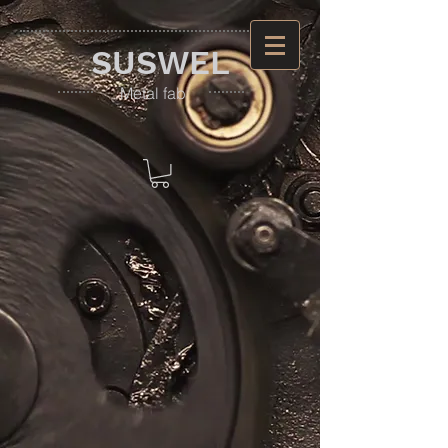
​SUSWEL
​Metal fab