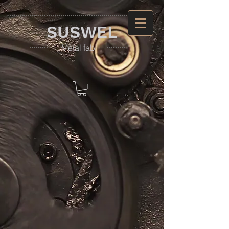
​SUSWEL
​Metal fab