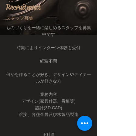
Recruitment
スタッフ募集
​ものづくりを一緒に楽しめるスタッフを募集
中です
時期によりインターン体験も
受付
​経験不問
​何かを作ることが好き、デザインやディテー
ルが好きな方
業務内容
デザイン(家具什器、看板等)
設計(3D CAD)
溶接、各種金属及び木製品製造
正社員