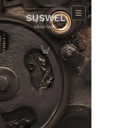
​SUSWEL
​Metal fab